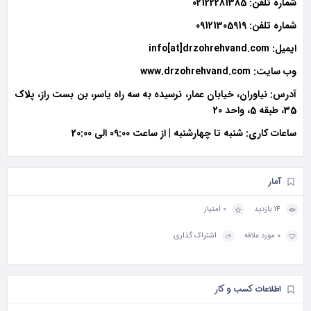
شماره تلفن: 02122281385
شماره تلفن: 09121305919
ایمیل: info[at]drzohrehvand.com
وب سایت: www.drzohrehvand.com
آدرس: نیاوران، خیابان عمار، نرسیده به سه راه یاسر، بن بست راز، پلاک
35، طبقه 5، واحد 20
ساعات کاری: شنبه تا چهارشنبه | از ساعت 09:00 الی 20:00
آمار
14 بازدید
0 امتیاز
0 مورد علاقه
اشتراک گذاری
اطلاعات کسب و کار