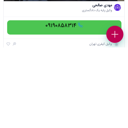
مهدی صالحی
وکیل پایه یک دادگستری
09190858314
وکیل کیفری تهران
[wpforms id="20145" title="false"]