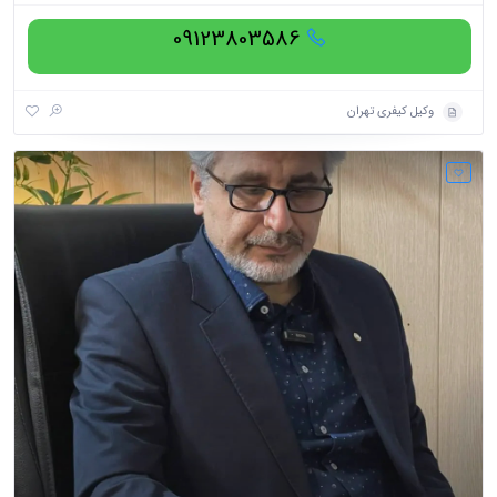
09123803586
وکیل کیفری تهران