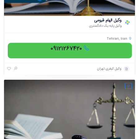
وکیل الهام قیومی
وکیل پایه یک دادگستری
Tehran, Iran
09121267420
وکیل کیفری تهران