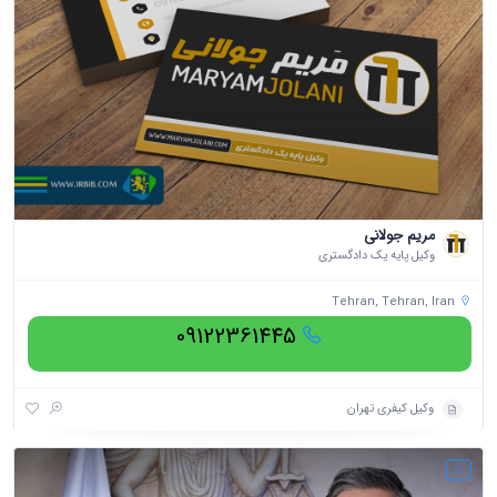
مریم جولانی
وکیل پایه یک دادگستری
Tehran, Tehran, Iran
09122361445
وکیل کیفری تهران