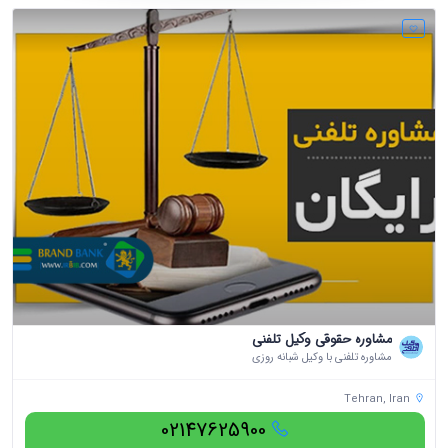
مشاوره حقوقی وکیل تلفنی
مشاوره تلفنی با وکیل شبانه روزی
Tehran, Iran
02147625900