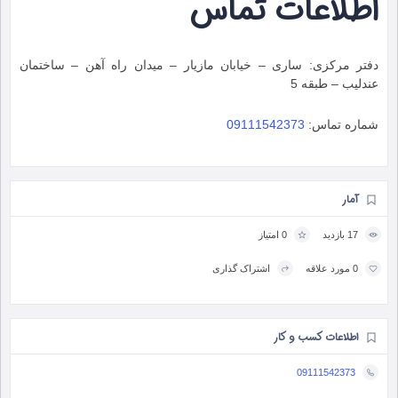
اطلاعات تماس
دفتر مرکزی: ساری – خیابان مازیار – میدان راه آهن – ساختمان
عندلیب – طبقه 5
شماره تماس:
09111542373
آمار
17 بازدید
0 امتیاز
0 مورد علاقه
اشتراک گذاری
اطلاعات کسب و کار
09111542373