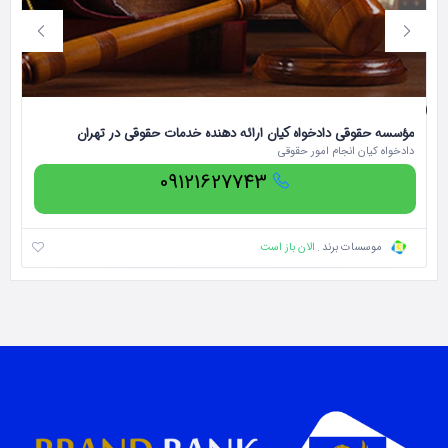
مؤسسه حقوقی دادخواه کیان ارائه دهنده خدمات حقوقی در تهران
دک
دادخواه کیان انجام امور حقوقی
دک
09121627743
الان باز است
موسسات برند