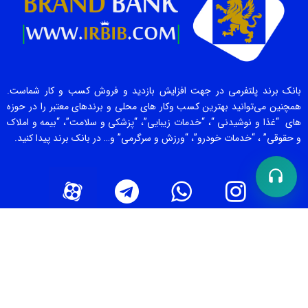
بانک برند پلتفرمی در جهت افزایش بازدید و فروش کسب و کار شماست.
همچنین می‌توانید بهترین کسب وکار های محلی و برندهای معتبر را در حوزه
های “غذا و نوشیدنی “، “خدمات زیبایی”، “پزشکی و سلامت”، “بیمه و املاک
و حقوقی” ، “خدمات خودرو”، “ورزش و سرگرمی” و… در بانک برند پیدا کنید.
صفحات برتر [ 1 ]