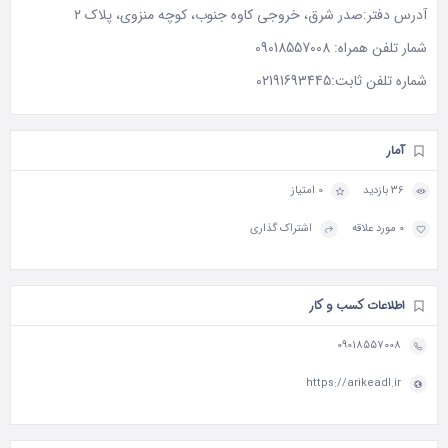
آدرس دفتر:صدر شرق، خروجی کاوه جنوب، کوچه منزوی، پلاک ۲
شمار تلفن همراه:
09018557008
شماره تلفن ثابت:
02191693445
آمار
36 بازدید
0 امتیاز
0 مورد علاقه
اشتراک گذاری
اطلاعات کسب و کار
09018557008
https://arikeadl.ir