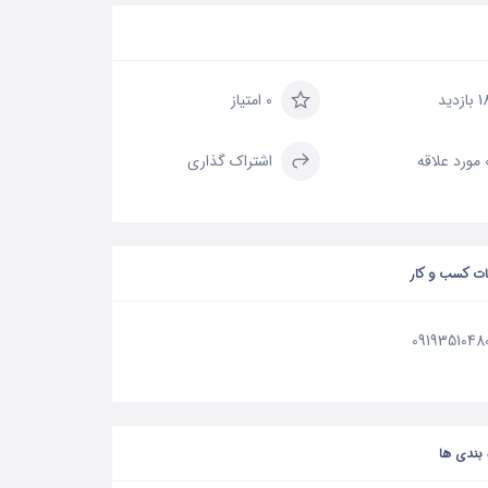
بازدید
0 امتیاز
علاقه
اشتراک گذاری
ات کسب و کار
0919351048
بندی ها