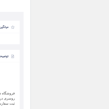
میانگین
توضیحا
روسری در ش
ثبت سفارش