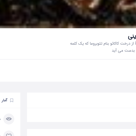
ینی
از درخت کاکائو بنام تئوبروما که یک کلمه
ن بدست می آید
آمار
50 
0 مورد 