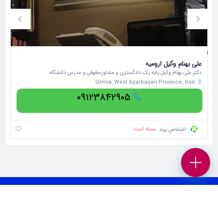
علی بهنام وکیل ارومیه
دکتر علی بهنام وکیل پایه یک دادگستری و مشاورحقوقی و مدرس دانشگاه
ار
Urmia, West Azarbaijan Province, Iran
09123842905
بسته است
اشخاص برند