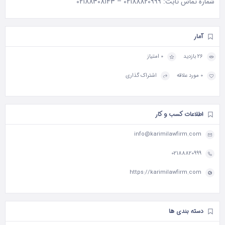
شماره تماس ثابت:
02188820999
–
02188308143
آمار
26 بازدید
0 امتیاز
0 مورد علاقه
اشتراک گذاری
اطلاعات کسب و کار
info@karimilawfirm.com
02188820999
https://karimilawfirm.com
دسته بندی ها