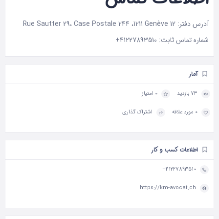
آدرس دفتر: Rue Sautter 29، Case Postale 244 ،1211 Genève 12
شماره تماس ثابت:
41227893510+
آمار
73 بازدید
0 امتیاز
0 مورد علاقه
اشتراک گذاری
اطلاعات کسب و کار
41227893510+
https://km-avocat.ch