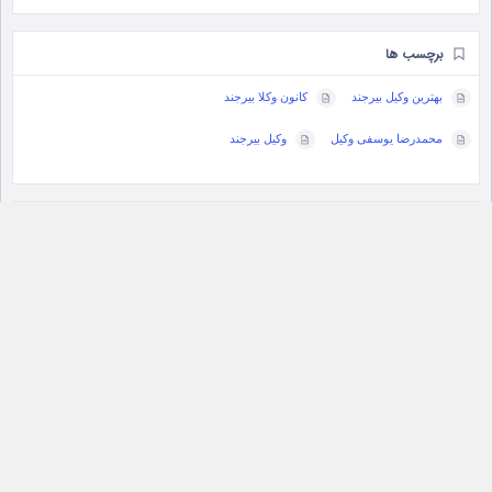
برچسب ها
بهترین وکیل بیرجند
کانون وکلا بیرجند
محمدرضا یوسفی وکیل
وکیل بیرجند
ساعات کاری
۲۴/۷ باز است
✓
نویسنده
تیم ثبت کسب‌وکار