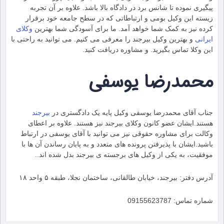
پیگیری نموده تا شانس برد در دادگاه بالا باشد. علاوه بر آن تجربه
زیسته این وکیل بومی و ارتباطاتی که در سطح جامعه خود برقرار
کرده نیز به کمک شما خواهد آمد. ما برای آسودگی شما بهترین
وکلای
ایرانی
و بهترین وکیل بیرجند را معرفی می کنیم. می توانید به راحتی با
این وکلا تماس بگیرید. و مشاوره دریافت کنید.
محمدرضا یوسفی
جناب آقای محمدرضا یوسفی وکیل پایه یک دادگستری در
بیرجند
هستند.ایشان عضو کانون وکلای بیرجند نیز هستند. علاوه بر اعطای
وکالت برای مشاوره حقوقی نیز می توانید با آقای یوسفی در ارتباط
باشید.ایشان با پذیرفتن پرونده های متعدد و به پایان رساندن آن ها با
موفقیت، به یکی از وکیل های برجسته ی بیرجند بدل شده اند..
آدرس دفتر: بیرجند، خیابان طالقانی، ساختمان نجلا، طبقه ۵ واحد ۱۸
شماره تماس: 09155623787