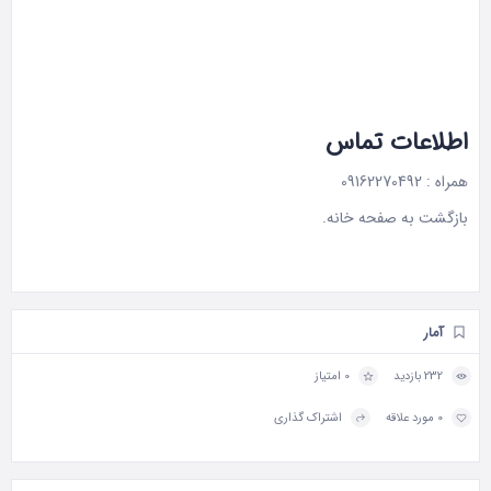
اطلاعات تماس
همراه : 09162270492
بازگشت به صفحه
خانه
.
آمار
232 بازدید
0 امتیاز
0 مورد علاقه
اشتراک گذاری