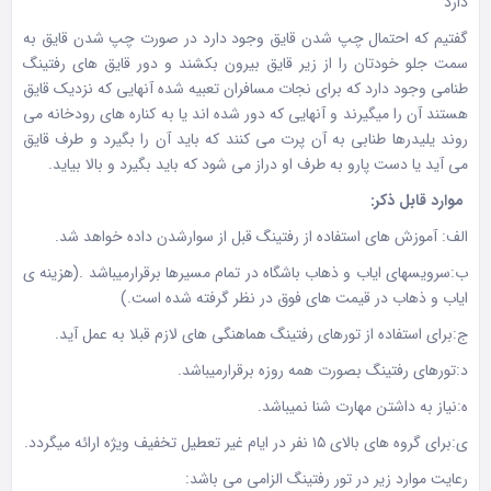
دارد
گفتیم که احتمال چپ شدن قایق وجود دارد در صورت چپ شدن قایق به
سمت جلو خودتان را از زیر قایق بیرون بکشند و دور قایق های رفتینگ
طنامی وجود دارد که برای نجات مسافران تعبیه شده آنهایی که نزدیک قایق
هستند آن را میگیرند و آنهایی که دور شده اند یا به کناره های رودخانه می
روند یلیدرها طنابی به آن پرت می کنند که باید آن را بگیرد و طرف قایق
می آید یا دست پارو به طرف او دراز می شود که باید بگیرد و بالا بیاید.
موارد قابل ذکر
:
الف: آموزش های استفاده از رفتینگ قبل از سوارشدن داده خواهد شد.
ب:سرویسهای ایاب و ذهاب باشگاه در تمام مسیرها برقرارمیباشد .(هزینه ی
ایاب و ذهاب در قیمت های فوق در نظر گرفته شده است.)
ج:برای استفاده از تورهای رفتینگ هماهنگی های لازم قبلا به عمل آید.
د:تورهای رفتینگ بصورت همه روزه برقرارمیباشد.
ه:نیاز به داشتن مهارت شنا نمیباشد.
ی:برای گروه های بالای ۱۵ نفر در ایام غیر تعطیل تخفیف ویژه ارائه میگردد.
رعایت موارد زیر در تور رفتینگ الزامی می باشد: