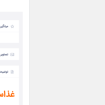
میانگین
تصاویر
توضیحا
غذاس