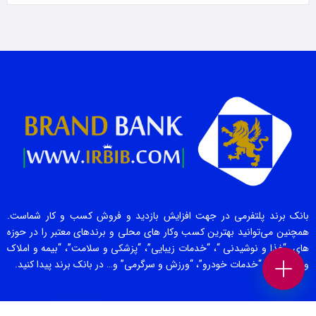
بانک برند پلتفرمی در جهت افزایش بازدید و فروش کسب و کار شماست.
همچنین می‌توانید بهترین کسب وکار های محلی و برندهای معتبر را در حوزه
های “غذا و نوشیدنی “، “خدمات زیبایی”، “پزشکی و سلامت”، “بیمه و املاک
و حقوقی” ، “خدمات خودرو”، “ورزش و سرگرمی” و… در بانک برند پیدا کنید.